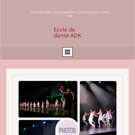
Une famille - Une passion - Une histoire - Une
vie
Ecole de
danse ADK