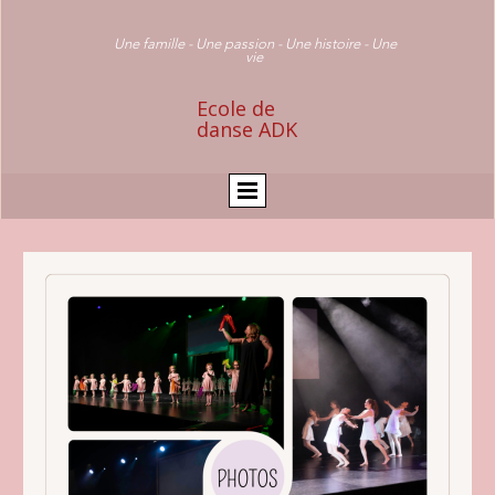
Une famille - Une passion - Une histoire - Une
vie
Ecole de
danse ADK